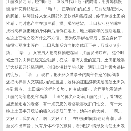
江丽双腿之间，碰到耻毛。 继续寻找耻毛下的肉缝，用脚姆指慢
慢推开花瓣钻进去。 「唔！」 扭动雪白的屁股，江丽想逃避男人
的脚趾。从脚趾传来女人阴部的柔软感和温暖感，终于刺激土田的
性感，同时也产生在那里看、摸、舔的慾望。 土田从江丽的嘴里
拔出肉棒就把她的身体向后推倒在地上，地上着豪华的波斯地毯，
在这上面性交没有什幺不方便。 因为双手绑在背后，压在身体下
痛得江丽发出哼声，土田从相反方向把身体压下去，形成６９姿
势。 「唔…」 又被男人把肉棒插进嘴里，江丽发出哼声。 这个时
候土田的肉棒已经完全勃起，变成非常有力量的宝刀。土田把脸靠
近大腿跟开始舔阴唇。仍旧乾涸封闭的花瓣，遇到土田的舌尖很快
的绽放。 「唔…」 现在，把美丽女董事长的阴部任意的摸和舔，
还把肉棒插入充满媚力的红唇里，这样的征服感和满足感使土田兴
奋到极点。 土田保持这样的姿势，但变成侧卧，这样更能看清楚
江丽的阴部也更容易舔。 土田的鼻尖正对着江丽的肛门，看到这
里想起逃走的老婆，有一点变态的老婆最喜欢肛门性交。 有一天
晚上土田半开玩笑的插入老婆肛门里时，她兴奋的大叫。 「啊…
太好了…我要洩了…啊…太好了！」 在很短时间就达到高潮，甚
至发不出声音，只有身体不停的颤抖，看到这种情形反而使土田发