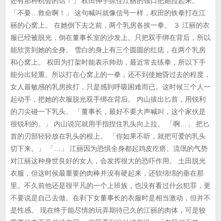
还有那种机会的话！」 权田伸手抓住江丽的领口把她拉起来。
「不要…救命啊！」 这句喊叫就像信号一样，权田的铁拳打在江
丽的心窝上。 在她倒下去之前，两个乳房各挨一拳。 ３ 江丽的衣
服已经被脱光，倒在董事长室的沙发上。只把双手绑在背后，所以
能欣赏到她的全身。 雪白的身上有三个圆圆的红痣，在两个乳房
和心窝上。 权田为打架时能表示帅劲，最近常去练拳，所以下手
能分出轻重。所以打在心窝上的一拳，还不到使她昏过去的程度，
女人最敏感的乳房挨打，只是感到呼吸困难而已。这时候三个人一
起动手，把她的衣服脱光双手绑在背后。 内山拔出匕首，用锐利
的刀尖碰一下乳头。 「董事长，最好不要大声喊叫，这个家伙是
很锐利的。」 内山说完就用手指捏住乳头向上拉。 「啊…」 把匕
首的刃部轻轻放在乳头的根上。 「你如果不听，就把可爱的乳头
切下来。」 「…」 江丽因为恐惧全身都起鸡皮疙瘩。流氓的气势
对江丽这种身世良好的女人，会发挥很大的恐吓作用。 土田脱光
衣服，但这时侯最重要的肉棒并没有硬起来，还软绵绵的垂在那
里。不久前他还是很平凡的一个上班族，也没有看过什幺犯罪，更
不要说是自己去做。在剥下女董事长的衣服时是相当激动，但并不
是性感。 现在终于能尽情的玩弄期待已久的江丽的肉体，可是较