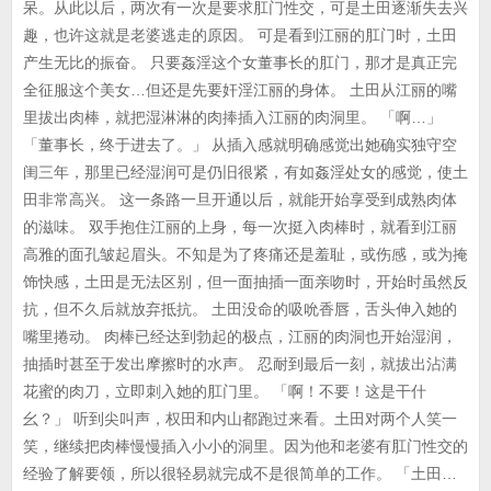
呆。从此以后，两次有一次是要求肛门性交，可是土田逐渐失去兴
趣，也许这就是老婆逃走的原因。 可是看到江丽的肛门时，土田
产生无比的振奋。 只要姦淫这个女董事长的肛门，那才是真正完
全征服这个美女…但还是先要奸淫江丽的身体。 土田从江丽的嘴
里拔出肉棒，就把湿淋淋的肉捧插入江丽的肉洞里。 「啊…」
「董事长，终于进去了。」 从插入感就明确感觉出她确实独守空
闺三年，那里已经湿润可是仍旧很紧，有如姦淫处女的感觉，使土
田非常高兴。 这一条路一旦开通以后，就能开始享受到成熟肉体
的滋味。 双手抱住江丽的上身，每一次挺入肉棒时，就看到江丽
高雅的面孔皱起眉头。不知是为了疼痛还是羞耻，或伤感，或为掩
饰快感，土田是无法区别，但一面抽插一面亲吻时，开始时虽然反
抗，但不久后就放弃抵抗。 土田没命的吸吮香唇，舌头伸入她的
嘴里捲动。 肉棒已经达到勃起的极点，江丽的肉洞也开始湿润，
抽插时甚至于发出摩擦时的水声。 忍耐到最后一刻，就拔出沾满
花蜜的肉刀，立即刺入她的肛门里。 「啊！不要！这是干什
幺？」 听到尖叫声，权田和内山都跑过来看。土田对两个人笑一
笑，继续把肉棒慢慢插入小小的洞里。因为他和老婆有肛门性交的
经验了解要领，所以很轻易就完成不是很简单的工作。 「土田…