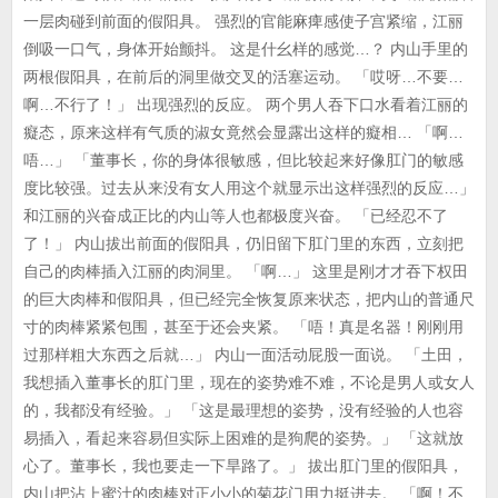
一层肉碰到前面的假阳具。 强烈的官能麻痺感使子宫紧缩，江丽
倒吸一口气，身体开始颤抖。 这是什幺样的感觉…？ 内山手里的
两根假阳具，在前后的洞里做交叉的活塞运动。 「哎呀…不要…
啊…不行了！」 出现强烈的反应。 两个男人吞下口水看着江丽的
癡态，原来这样有气质的淑女竟然会显露出这样的癡相… 「啊…
唔…」 「董事长，你的身体很敏感，但比较起来好像肛门的敏感
度比较强。过去从来没有女人用这个就显示出这样强烈的反应…」
和江丽的兴奋成正比的内山等人也都极度兴奋。 「已经忍不了
了！」 内山拔出前面的假阳具，仍旧留下肛门里的东西，立刻把
自己的肉棒插入江丽的肉洞里。 「啊…」 这里是刚才才吞下权田
的巨大肉棒和假阳具，但已经完全恢复原来状态，把内山的普通尺
寸的肉棒紧紧包围，甚至于还会夹紧。 「唔！真是名器！刚刚用
过那样粗大东西之后就…」 内山一面活动屁股一面说。 「土田，
我想插入董事长的肛门里，现在的姿势难不难，不论是男人或女人
的，我都没有经验。」 「这是最理想的姿势，没有经验的人也容
易插入，看起来容易但实际上困难的是狗爬的姿势。」 「这就放
心了。董事长，我也要走一下旱路了。」 拔出肛门里的假阳具，
内山把沾上蜜汁的肉棒对正小小的菊花门用力挺进去。 「啊！不