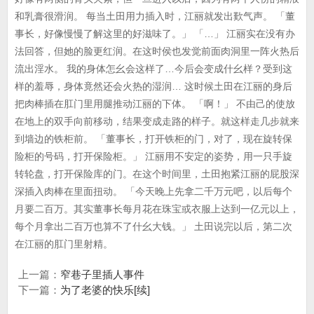
和乳膏很滑润。 每当土田用力插入时，江丽就发出歎气声。 「董
事长，好像慢慢了解这里的好滋味了。」 「…」 江丽实在没有办
法回答，但她的脸更红润。在这时侯也发觉前面肉洞里一阵火热后
流出淫水。 我的身体怎幺会这样了…今后会变成什幺样？受到这
样的羞辱，身体竟然还会火热的湿润… 这时候土田在江丽的身后
把肉棒插在肛门里用腿推动江丽的下体。 「啊！」 不由己的使放
在地上的双手向前移动，结果变成走路的样子。就这样走几步就来
到墙边的铁柜前。 「董事长，打开铁柜的门，对了，现在旋转保
险柜的号码，打开保险柜。」 江丽用不安定的姿势，用一只手旋
转轮盘，打开保险库的门。在这个时间里，土田抱紧江丽的屁股深
深插入肉棒在里面扭动。 「今天晚上先拿二千万元吧，以后每个
月要二百万。其实董事长每月花在珠宝或衣服上达到一亿元以上，
每个月拿出二百万也算不了什幺大钱。」 土田说完以后，第二次
在江丽的肛门里射精。
上一篇：
窄巷子里插人事件
下一篇：
为了老婆的快乐[续]