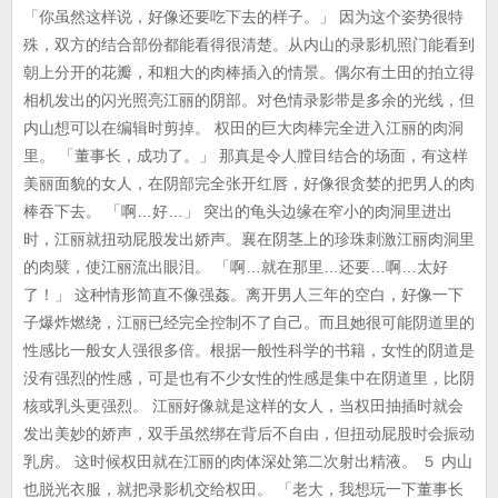
「你虽然这样说，好像还要吃下去的样子。」 因为这个姿势很特
殊，双方的结合部份都能看得很清楚。从内山的录影机照门能看到
朝上分开的花瓣，和粗大的肉棒插入的情景。偶尔有土田的拍立得
相机发出的闪光照亮江丽的阴部。对色情录影带是多余的光线，但
内山想可以在编辑时剪掉。 权田的巨大肉棒完全进入江丽的肉洞
里。 「董事长，成功了。」 那真是令人膛目结合的场面，有这样
美丽面貌的女人，在阴部完全张开红唇，好像很贪婪的把男人的肉
棒吞下去。 「啊…好…」 突出的龟头边缘在窄小的肉洞里进出
时，江丽就扭动屁股发出娇声。襄在阴茎上的珍珠刺激江丽肉洞里
的肉襞，使江丽流出眼泪。 「啊…就在那里…还要…啊…太好
了！」 这种情形简直不像强姦。离开男人三年的空白，好像一下
子爆炸燃绕，江丽已经完全控制不了自己。而且她很可能阴道里的
性感比一般女人强很多倍。根据一般性科学的书籍，女性的阴道是
没有强烈的性感，可是也有不少女性的性感是集中在阴道里，比阴
核或乳头更强烈。 江丽好像就是这样的女人，当权田抽插时就会
发出美妙的娇声，双手虽然绑在背后不自由，但扭动屁股时会振动
乳房。 这时候权田就在江丽的肉体深处第二次射出精液。 ５ 内山
也脱光衣服，就把录影机交给权田。 「老大，我想玩一下董事长