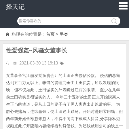
择天记
您现在的位置是：
首页
>
另类
性爱强姦~风骚女董事长
2021-03-30 13:19:13
女董事长宫江丽发觉负责会计的土田正夫侵佔公款。 侵佔的总额
达到五百万元以上。帐簿的管理完全由土田负责，所以发现的很
晚，但不仅如此，土田诚实的外表瞒过江丽的眼睛。 至少在几年
前土田确实是很诚实的人。 今年三十五岁的土田正夫开始脱离人
生正当的轨道，是从土田的妻子有了男人离家出走以后的事。 为
散心去赌马，连续赢钱，使土田迷上赌马。开始时是用零用钱，但
两年前开始金额愈来愈大，不得不向高下载成人抖音,分享隐私短
视频点此打开隐藏内容继续看利贷借钱。为还钱就用公司的钱是一