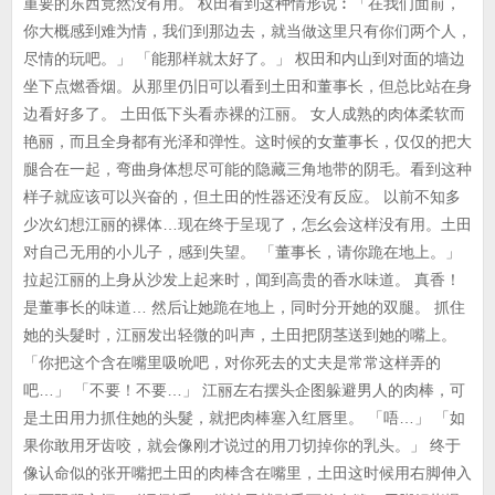
重要的东西竟然没有用。 权田看到这种情形说︰「在我们面前，
你大概感到难为情，我们到那边去，就当做这里只有你们两个人，
尽情的玩吧。」 「能那样就太好了。」 权田和内山到对面的墙边
坐下点燃香烟。从那里仍旧可以看到土田和董事长，但总比站在身
边看好多了。 土田低下头看赤裸的江丽。 女人成熟的肉体柔软而
艳丽，而且全身都有光泽和弹性。这时候的女董事长，仅仅的把大
腿合在一起，弯曲身体想尽可能的隐藏三角地带的阴毛。看到这种
样子就应该可以兴奋的，但土田的性器还没有反应。 以前不知多
少次幻想江丽的裸体…现在终于呈现了，怎幺会这样没有用。土田
对自己无用的小儿子，感到失望。 「董事长，请你跪在地上。」
拉起江丽的上身从沙发上起来时，闻到高贵的香水味道。 真香！
是董事长的味道… 然后让她跪在地上，同时分开她的双腿。 抓住
她的头髮时，江丽发出轻微的叫声，土田把阴茎送到她的嘴上。
「你把这个含在嘴里吸吮吧，对你死去的丈夫是常常这样弄的
吧…」 「不要！不要…」 江丽左右摆头企图躲避男人的肉棒，可
是土田用力抓住她的头髮，就把肉棒塞入红唇里。 「唔…」 「如
果你敢用牙齿咬，就会像刚才说过的用刀切掉你的乳头。」 终于
像认命似的张开嘴把土田的肉棒含在嘴里，土田这时候用右脚伸入