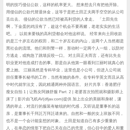
明的技巧侵佔公款，这样的机率更大。 想来想去只有把他开除。
用侵佔的公款代替退休金，这等于是把土田正夫两手空空的从公司
丢出去。 侵佔的公款当然已经被高利贷的人拿走。 「土田先生
啊，下金蛋的鸡没有了，趁这个机会不要再赌，老老实实的生活
吧。」 以前来要钱的高利贷都会对他这样说。 经常来向土田收款
的是三十岁左右的权田，和二十岁左右的内山，这两个人当然都是
黑社会的流氓。他们和刑警一样，形动时一定两个人一组，以防对
方逃走，或狗急了跳墙反咬一口。 对土田正夫而言，还有比失去
职业更对他造成打击的事。那是自从他第一眼看到江丽时就真心的
爱上她。 江丽虽然是专科毕业，这里也是小公司，但进入公司就
担任董事长秘书的工作，当然有她的条件。在专科学英文而且从高
中时代就学法文，因此精通两种外国语言。 好片共享：香港肥仔
瘦女自拍 1 | 让熟女阿姨舒服 Part. 2 | 老婆首次拍照就和摄影师上
床了 | 影片由飞机AV(dfjav.com)提供 加上出众的美丽和身材，潇
洒的举止，对流行的服装有敏锐的时代感，又听说是董事长的远
亲，是董事长千拜託万拜託请来的。自然和一般的女上班族不同，
也不是一个会计能妄想的对象。 土田是知道自己有多少重量的
人，在单恋的情形下把自己关在自己的壳里，但心目中的爱人和董