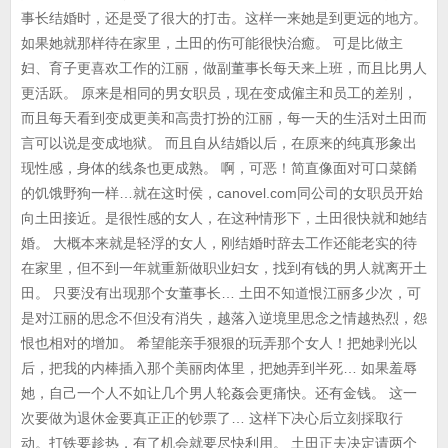
事长结婚时，还是受了很大的打击。这样一来她是到更远的地方。
如果她就那样待在家里，土田的伤可能很快治癒。 可是比做主
妇、育子更喜欢工作的江丽，做副董事长每天来上班，而且比男人
更活跃。 原来是相同的男女职员，现在变成僱主和员工的差别，
而且每天看到变成更美和高贵打扮的江丽，每一天的生活对土田而
言可以说是变成地狱。 而且自从结婚以后，在原来的纯真形象出
现性感，身体的线条也更成熟。 啊，可恶！简直像面对可口菜餚
的饥饿野狗一样…就在这时侯，canovel.com同公司的女职员开始
向土田接近。是很性感的女人，在这种情形下，土田很快就和她结
婚。 大概本来就是轻浮的女人，刚结婚时辞去工作还能老实的待
在家里，但不到一年就重新做职业妇女，找到有钱的男人就离开土
田。 只要没有出现那个女董事长… 土田不知道恨江丽多少次，可
是对江丽的思念不但没有消失，越落入逆境里思念之情越热烈，怨
恨也相对的增加。 希望能亲手狠狠的玩弄那个女人！把她剥光以
后，把我的内棒插入那个美丽肉体里，把她弄到半死… 如果羞辱
她，自己一个人不如让几个男人轮姦会更痛快。还有金钱。 这一
次要做为退休金要真正正的钞票了… 这样下决心后立刻採取行
动。打铁要趁热，有了机会就要尽快利用。 土田正夫决定请两个