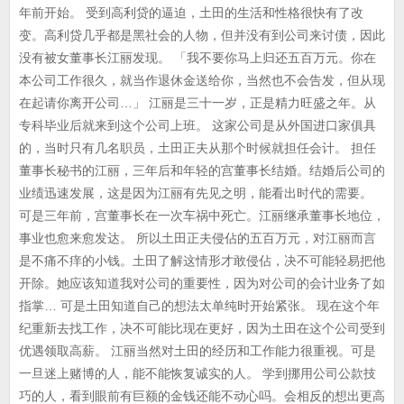
年前开始。 受到高利贷的逼迫，土田的生活和性格很快有了改
变。高利贷几乎都是黑社会的人物，但并没有到公司来讨债，因此
没有被女董事长江丽发现。 「我不要你马上归还五百万元。你在
本公司工作很久，就当作退休金送给你，当然也不会告发，但从现
在起请你离开公司…」 江丽是三十一岁，正是精力旺盛之年。从
专科毕业后就来到这个公司上班。 这家公司是从外国进口家俱具
的，当时只有几名职员，土田正夫从那个时候就担任会计。 担任
董事长秘书的江丽，三年后和年轻的宫董事长结婚。结婚后公司的
业绩迅速发展，这是因为江丽有先见之明，能看出时代的需要。
可是三年前，宫董事长在一次车祸中死亡。江丽继承董事长地位，
事业也愈来愈发达。 所以土田正夫侵佔的五百万元，对江丽而言
是不痛不痒的小钱。土田了解这情形才敢侵佔，决不可能轻易把他
开除。她应该知道我对公司的重要性，因为对公司的会计业务了如
指掌… 可是土田知道自己的想法太单纯时开始紧张。 现在这个年
纪重新去找工作，决不可能比现在更好，因为土田在这个公司受到
优遇领取高薪。 江丽当然对土田的经历和工作能力很重视。可是
一旦迷上赌博的人，能不能恢复诚实的人。 学到挪用公司公款技
巧的人，看到眼前有巨额的金钱还能不动心吗。会相反的想出更高