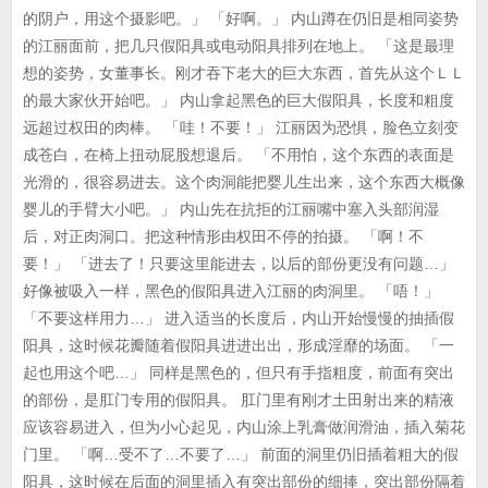
的阴户，用这个摄影吧。」 「好啊。」 内山蹲在仍旧是相同姿势
的江丽面前，把几只假阳具或电动阳具排列在地上。 「这是最理
想的姿势，女董事长。刚才吞下老大的巨大东西，首先从这个ＬＬ
的最大家伙开始吧。」 内山拿起黑色的巨大假阳具，长度和粗度
远超过权田的肉棒。 「哇！不要！」 江丽因为恐惧，脸色立刻变
成苍白，在椅上扭动屁股想退后。 「不用怕，这个东西的表面是
光滑的，很容易进去。这个肉洞能把婴儿生出来，这个东西大概像
婴儿的手臂大小吧。」 内山先在抗拒的江丽嘴中塞入头部润湿
后，对正肉洞口。把这种情形由权田不停的拍摄。 「啊！不
要！」 「进去了！只要这里能进去，以后的部份更没有问题…」
好像被吸入一样，黑色的假阳具进入江丽的肉洞里。 「唔！」
「不要这样用力…」 进入适当的长度后，内山开始慢慢的抽插假
阳具，这时候花瓣随着假阳具进进出出，形成淫靡的场面。 「一
起也用这个吧…」 同样是黑色的，但只有手指粗度，前面有突出
的部份，是肛门专用的假阳具。 肛门里有刚才土田射出来的精液
应该容易进入，但为小心起见，内山涂上乳膏做润滑油，插入菊花
门里。 「啊…受不了…不要了…」 前面的洞里仍旧插着粗大的假
阳具，这时候在后面的洞里插入有突出部份的细捧，突出部份隔着