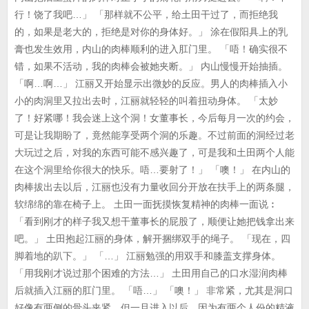
行！饶了我吧…」 「那样就不公平，给土田干过了，而拒绝我
的，如果是老大的，拒绝是对你的身体好。」 涂在假阳具上的乳
膏也发生效用，内山的肉棒顺利的进入肛门里。 「唔！确实很不
错，如果不活动，我的肉棒会被她夹断。」 内山慢慢开始抽插。
「啊…啊…」 江丽又开始显示出微妙的反应。男人的肉棒插入小
小的肉洞里又拉出去时，江丽就轻轻的叫着扭动身体。 「太妙
了！好紧哪！我会迷上这个洞！女董事长，今后每月一次的约会，
可是让我期盼了，竟然能享受两个洞的乐趣。不过前面的洞经过老
大玩过之后，对我的东西可能不感兴趣了，可是我和土田两个人能
在这个洞里给你很大的快乐。唔…要射了！」 「噢！」 在内山的
肉棒拔出去以后，江丽也没有力量收回分开放在扶手上的两条腿，
软绵绵的靠在椅子上。 土田一面抚摸恢复精神的肉棒一面说︰
「看到刚才的样子我又想干董事长的屁股了，顺便让她把钱拿出来
吧。」 土田抱起江丽的身体，解开捆绑双手的绳子。 「现在，四
脚着地的趴下。」 「…」 江丽勉强的用双手和膝盖支撑身体。
「用我刚才说过那个困难的方法…」 土田用自己的口水湿润肉棒
后就插入江丽的肛门里。 「唔…」 「噢！」 非常紧，尤其是洞口
好像有两侧的骨头夹紧，但一旦进入以后，因为有两个人份的精液