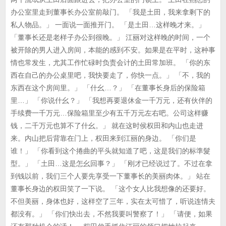
办公室里走到董事长办公室前敲门。 「我是土田，我来拿剩下的
私人物品。」 一面说一面推开门。 「是土田…这样晚才来。」
「董事长还是老样子办公到很晚。」 江丽对这样晚的时间，一个
被开除的男人进入房间，本能的感到不安。如果是在平时，这种事
情也常发生，尤其工作忙碌时负责会计的土田常加班。 「你的东
西在自己的办公桌里吧，我快要走了，你快一点。」 「不，我的
东西在这个房间里。」 「什幺…？」 「在董事长身后的保险箱
里…」 「你说什幺？」 「我想再要退休金一千万元，还有伙伴的
手续费一千万元…保险箱里至少有五千万元左右吧。公司这样赚
钱，二千万元也算不了什幺。」 就在这时侯权田和内山也走进
来。内山把后背靠在门上，权田来到江丽的身边。 「你们是
谁！」 「你看到这个捲曲的平头就知道了吧，这是我们的标準髮
型。」 「土田…这是怎幺回事？」 「刚才已经说过了。不过在拿
到钱以前，我们三个人要先享受一下董事长的美丽肉体。」 站在
董事长身边的权田笑了一下说。 「这个女人比我想像的还要好。
不但美丽，身体也好，这样空了三年，实在太可惜了，听说连情夫
都没有。」 「你们快出去，不然我要叫警察了！」 「请便，如果