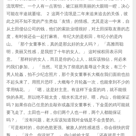
流氓帮忙。一个人有一点害怕，被江丽用美丽的大眼睛一瞪，决心
可能在半途就萎缩。 ２ 这两个流氓是二年来追来追去的关係，彼
此之间不知不觉的产生类似「友情」的情感。尤其是这一中来，自
从土田侵佔公司的钱，他们的索款业绩很好，对土田採取友善的态
度，有时侯还会一起打麻将。 年纪大的是权田，年纪小的是内
山。 「那个女董事长，真的是那幺好的女人吗？」 「高雅而聪
明，美丽又性感，是我想了十年的女人。」 这时候权田表示同
意。 「那样好的女人，而且是你的心上人，就应该独佔，何必来
约我们参加。」 「当然。可是为了彻底的羞辱这个美女，有三个
男人轮姦，拍不少纪念照片，那个美女董事长大概在我们面前也抬
不起头来了。用照片恐吓，大概每个月轮姦一次，也能拿到不少的
零用钱花。」 「嗯，这是好主意。有这样下金蛋的鸡，就不能很
快的杀死。所以绝不能太贪，细水长流才好。喂，内山，你能保证
吗？如果你自己任意的去敲诈或姦淫女董事长，下金蛋的鸡可能就
要飞走了。土田也一样，你们两个人也一样，两个人都能保证
吗？」 「没有问题，老大应该知道我对金钱是不会贪婪的。」
「可是相对的，你的色慾更强。被敌人的性感迷惑，你会很快的背
叛。」 「这个，你说对了。」 内山哈哈大笑。 「还有就是土田，