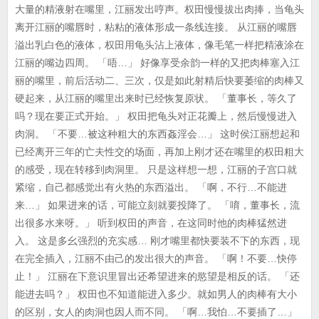
大量的精液射在嘴里，江丽发出哼声。权田慢慢拔出肉捧，当龟头
离开江丽的嘴唇时，粘粘的液体形成一条线连接。 从江丽的嘴唇
溢出乳白色的液体，权田用龟头沾上液体，像毛笔一样把精液涂在
江丽的嘴边四周。 「唔…」 好像享受余韵一样的又把肉棒塞入江
丽的嘴里，前后活动二、三次，仅是如此射精后快要萎缩的肉棒又
硬起来，从江丽的嘴里出来时已经恢复原状。 「董事长，等久了
吗？现在要正式开始。」 权田把龟头对正花瓣上，然后慢慢进入
肉洞。 「不要…被这种粗大的东西姦淫会…」 这时侯江丽想起和
已经离开三年的亡夫性交的场面，再加上刚才还在嘴里的权田粗大
的感受，现在转移到肉洞里。 只是这样想一想，江丽的子宫口就
紧缩，自己都感觉出有火热的东西溢出。 「啊，不行…不能进
来…」 如果进来的话，可能立刻就要投降了。 「唷，董事长，流
出很多水来呀。」 听到权田的声音，在这同时他的肉棒猛然进
入。 这是多幺强烈的充实感… 刚才嘴里都快要装不下的东西，现
在完全插入，江丽不由己的发出很大的声音。 「啊！不要…快停
止！」 江丽在下意识里冒出还希望进来的慾望是相反的话。 「还
能进去吗？」 权田也不知道能进入多少。就如男人的肉棒有大小
的区别，女人的肉洞也因人而不同。 「啊…我怕…不要插了…」