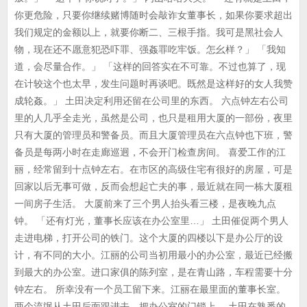
你更危险，只要你继续赌博随时会敲诈女董事长，如果你要求超出
我们规定的金额以上，就要你断二、三根手指。我可是黑社会人
物，现在还不愿意犯恐吓罪、强姦罪吃牢饭。怎幺样？」 「我知
道，会尽量合作。」 「这样的回答实在不可靠。不过也算了，现
在计较这个也太早，发生问题时再谈吧。既然是这样好的女人我赞
成轮姦。」 土田决定利用还留在公司里的东西。 六点钟左右公司
里的人几乎全走光，虽然是公司，也只是租用大厦的一部份，夜里
只有大厦的管理员和警备员。而且大厦管理员在六点钟也下班，警
备员是每两小时在走廊巡迥，不会开门检查房间。 喜爱工作的江
丽，经常留到十点钟左右。在市区的高级住宅有很好的房屋，可是
回家以后无事可做，反而会想起亡夫的事，最近就在同一栋大厦租
一间房子生活。 大厦前来了三个男人抬头看三楼，是夜晚九点
钟。 「还有灯光，董事长应该在办公室里…」 土田催促两个男人
走进电梯，打开公司的铁门。这个大厦的四楼以下是办公厅的设
计，有不同的大小。江丽的公司当初用最小的办公室，最近已经搬
到最大的办公室。进口家俱的陈列室，是在青山路，车程需要十分
钟左右。 所幸没有一个员工留下来。江丽在最里面的董事长室。
两个流氓从土田后面跟进去，把办公室的门锁上。 土田在熟悉的