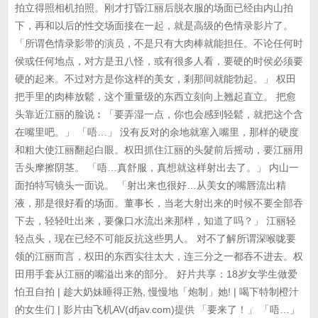
拍立得照相机拍照。刚才打昏江丽后脱衣服的场面已经由内山拍
下，再和以后的性交场面接在一起，就是高级的色情录影片了。
「所谓色情录影带的演员，不是只有大肉棒就能担任。不论任何时
侯或任何地点，对方是丑八怪，或有很多人看，要硬的时侯必须要
硬的起来。不过对方是你这样的美女，剎那间就能勃起。」 权田
把手里的肉棒放鬆，这个重量级的东西立刻向上翘起直立。 把愈
头靠近江丽的脸说︰「要弄湿一点，你也会感到轻鬆，就把这个含
在嘴里吧。」 「唔…」 没有反对的余地就塞入嘴里，那样的硬度
和粗大使江丽翻起白眼。权田抓住江丽的头髮前后摇动，要江丽用
舌头摩擦阴茎。 「唔…真舒服，真想就这样射出去了。」 内山一
面拍特写镜头一面说。 「射出来也很好…从美女的嘴唇流出精
液，那是很好看的场面。董事长，当老大射出来的时候不要全部吞
下去，轻轻吐出来，要像口水流出来那样，知道了吗？」 江丽轻
轻点头，现在已经不可能反抗这些男人。 对不了解所谓深喉咙要
领的江丽而言，权田的东西实往太大，连三分之一都吞不进去。权
田用手套从江丽的嘴溢出来的部分。 好片共享：18岁女学生做爱
怕丑自拍 | 趁大奶妹睡得正熟, 慢慢地「炮制」她! | 喝下特制橙汁
的女生们 | 影片由飞机AV(dfjav.com)提供 「要来了！」 「唔…」