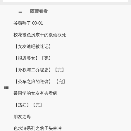
随便看看
谷穗熟了 00-01
校花被色房东干的欲仙欲死
【女友迪吧被迷记】
【报恩美女】【完】
【孙权与二乔秘史】【完】
【公车之狼的逆袭】 【完】
带同学的女友有去看病
【荡妇】【完】
朋友之母
色水浒系列之豹子头林冲