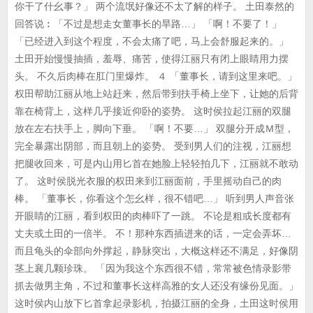
你干了什幺事？」 两个流氓好像还不太了解的样子。 土田泰然的
回答说︰「不过是想走女董事长的旱路…」 「啊！不要了！」
「已经进入到这个程度，不会太痛了吧，马上会舒服起来的。」
土田开始慢慢抽插，羞辱、痛苦，使得江丽只有闭上眼睛用力摆
头。 不久后肉棒在肛门里爆炸。 ４ 「董事长，请到这里来吧。」
权田帮助江丽从地上站赶来，然后带到扶手椅上坐下，让她的后背
靠在椅背上，这样几乎接近仰卧的姿势。 这时侯拉起江丽的双腿
放在左右扶手上，脚向下垂。 「啊！不要…」 双腿分开成Ｍ型，
完全暴露出阴部，而且朝上的姿势。 受到男人们的注视，江丽想
把腿收回来，可是内山用匕首在她脸上轻轻拍几下，江丽就不敢动
了。 这时侯脱光衣服的权田来到江丽面前，手里摇动自己的肉
棒。 「董事长，你看这个怎幺样，很不错吧…」 听到男人声音张
开眼睛的江丽，看到权田的肉棒吓了一跳。 不论是粗或长度都有
丈夫或土田的一倍半。 不！那种东西插进来的话，一定会弄坏…
而且龟头的伞部向外撑起，静脉突出，大概这样还不满足，好像阴
茎上襄几颗珍珠。 「因为我这个东西很不错，常常被色情录影带
抓去做男主角，不过和董事长这样高雅的女人还没有缘份见面。」
这时侯内山放下匕首拿起录影机，拍摄江丽的全身，土田这时侯用