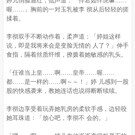
婷儿俏脸通红，低声道：「伴君如伴虎嘛……
喔……」胸前的一对玉乳被李 彻从后轻轻的搓
揉着。
李彻双手不断动作着，柔声道：「婷姐这样
说，即是我将来会是变脸无情的 人了？」伸手
食指，隔着丝质纤维，撩拨着她敏感的乳头。
「任谁当上皇……啊……皇帝……喔……
都……是一样的……啊～～！」婷 儿感到一股
股的快感袭来，教她连话也说得断断续续。
李彻边享受着玩弄她乳房的柔软手感，边轻咬
她耳珠道：「放心吧，李彻不 会的。」