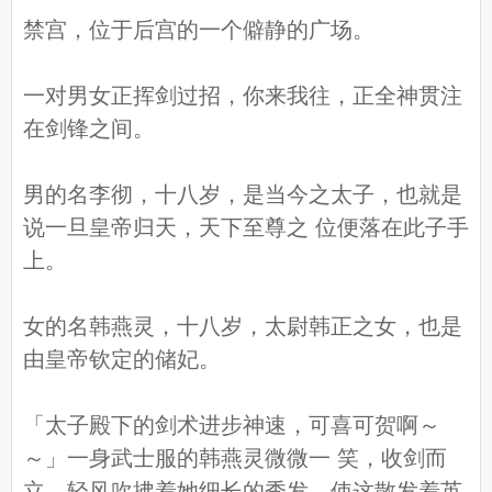
禁宫，位于后宫的一个僻静的广场。
一对男女正挥剑过招，你来我往，正全神贯注
在剑锋之间。
男的名李彻，十八岁，是当今之太子，也就是
说一旦皇帝归天，天下至尊之 位便落在此子手
上。
女的名韩燕灵，十八岁，太尉韩正之女，也是
由皇帝钦定的储妃。
「太子殿下的剑术进步神速，可喜可贺啊～
～」一身武士服的韩燕灵微微一 笑，收剑而
立，轻风吹拂着她细长的秀发，使这散发着英