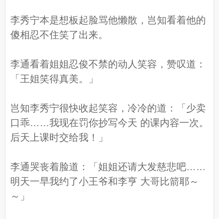
李秀宁本是想板起脸骂他懒散，岂知看着他的
傻相忍不住笑了出来。
李通看着姐姐忍俊不禁的动人笑容，赞叹道：
「王姐笑得真美。」
岂知李秀宁很快收起笑容，冷冷的道：「少卖
口乖……我现在罚你抄写今天 的课内容一次。
后天上课时交给我！」
李通哭丧着脸道：「姐姐还请大发慈悲吧……
明天一早我约了小王爷和李亨 大哥比箭耶～
～」