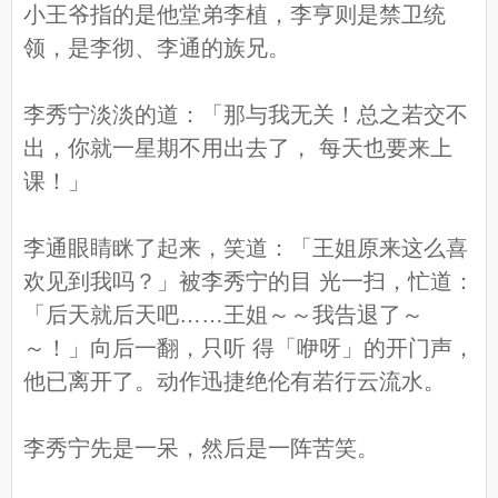
小王爷指的是他堂弟李植，李亨则是禁卫统
领，是李彻、李通的族兄。
李秀宁淡淡的道：「那与我无关！总之若交不
出，你就一星期不用出去了， 每天也要来上
课！」
李通眼睛眯了起来，笑道：「王姐原来这么喜
欢见到我吗？」被李秀宁的目 光一扫，忙道：
「后天就后天吧……王姐～～我告退了～
～！」向后一翻，只听 得「咿呀」的开门声，
他已离开了。动作迅捷绝伦有若行云流水。
李秀宁先是一呆，然后是一阵苦笑。