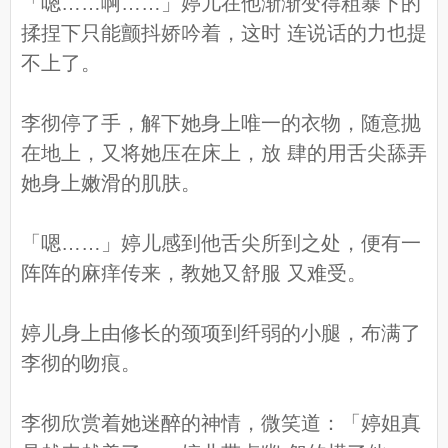
「嗯……啊……」婷儿在他渐渐变得粗暴下的
揉捏下只能颤抖娇吟着，这时 连说话的力也提
不上了。
李彻停了手，解下她身上唯一的衣物，随意抛
在地上，又将她压在床上，放 肆的用舌尖舔弄
她身上嫩滑的肌肤。
「嗯……」婷儿感到他舌尖所到之处，便有一
阵阵的麻痒传来，教她又舒服 又难受。
婷儿身上由修长的颈项到纤弱的小腿，布满了
李彻的吻痕。
李彻欣赏着她迷醉的神情，微笑道：「婷姐真