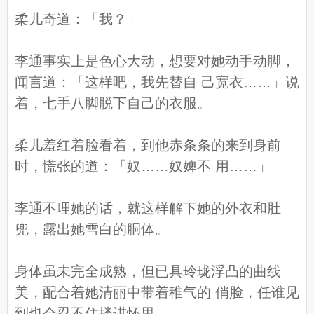
柔儿奇道：「我？」
李通事实上是色心大动，想要对她动手动脚，
闻言道：「这样吧，我先替自 己宽衣……」说
着，七手八脚脱下自己的衣服。
柔儿羞红着脸看着，到他赤条条的来到身前
时，慌张的道：「奴……奴婢不 用……」
李通不理她的话，就这样解下她的外衣和肚
兜，露出她雪白的胴体。
身体虽未完全成熟，但已具玲珑浮凸的曲线
美，配合着她清丽中带着稚气的 俏脸，任谁见
到也会忍不住搂进怀里。