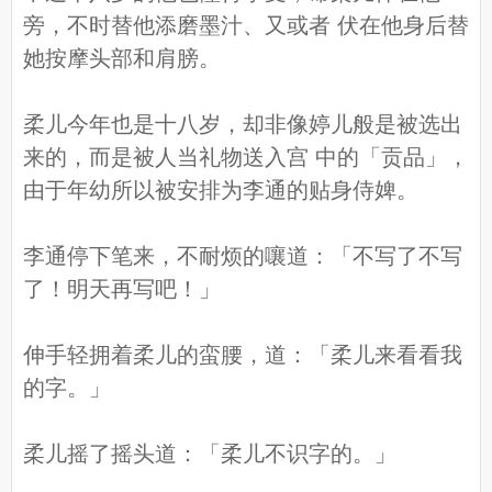
旁，不时替他添磨墨汁、又或者 伏在他身后替
她按摩头部和肩膀。
柔儿今年也是十八岁，却非像婷儿般是被选出
来的，而是被人当礼物送入宫 中的「贡品」，
由于年幼所以被安排为李通的贴身侍婢。
李通停下笔来，不耐烦的嚷道：「不写了不写
了！明天再写吧！」
伸手轻拥着柔儿的蛮腰，道：「柔儿来看看我
的字。」
柔儿摇了摇头道：「柔儿不识字的。」