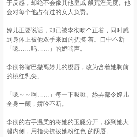
于反感，却绝不会像其他皇戚 般荒淫无度。他
会对每个他占有过的女人负责。
婷儿正要说话，却已被李彻吻个正着，同时感
到身体正被他双手来回的抚摸 着。口中不断
「嗯……呜……」的娇喘声。
李彻将嘴巴撤离婷儿的樱唇，改为含着她胸前
的桃红乳尖。
「嗯～～啊……」每一下吸啜、舔弄都令婷儿
全身一颤，娇吟不断。
李彻的右手温柔的将她的玉腿分开，移到她大
腿内侧，用指尖撩拨她粉红色 的阴唇。