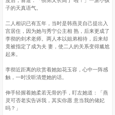
度后，喜道：「彻弟又长高了 啦！」一派小孩
子的天真语气。
二人相识已有五年，当时是韩燕灵自己提出入
宫居住，因为她与秀宁公主相 熟，后来更成了
李彻的剑术老师。两人本以姐弟相待，后来却
竟被指定了成为夫 妻，使二人的关系变得尴尬
起来。
李彻近距离的欣赏着她如花玉容，心中一阵感
触，一时没听清楚她的话。
伸手轻握着她柔若无骨的手，盯左她道：「燕
灵可否老实告诉我，其实你愿 意当我的储妃
吗？」