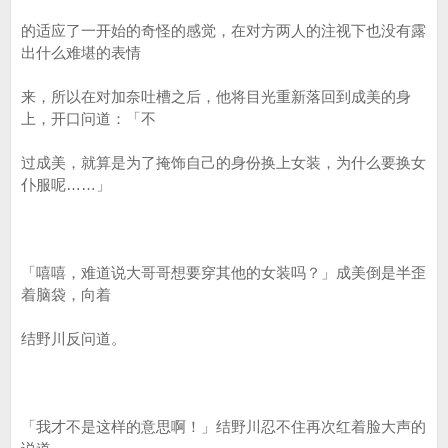
的适应了一开始的奇怪的感觉，在对方两人的注视下也没有露
出什么难堪的表情
来，所以在对加奈吐槽之后，他将目光重新落回到成美的身
上，开口问道：「不
过成美，就算是为了掩饰自己的身份换上女装，为什么要换女
仆服呢……」
「嘻嘻，难道说大哥哥想要穿其他的女装吗？」成美倒是半歪
着脑袋，向着
结野川反问道。
「我才不是这样的意思啊！」结野川忍不住再次红着脸大声的