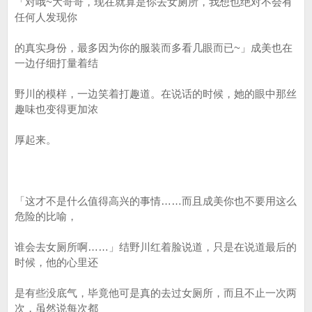
「对哦~大哥哥，现在就算是你去女厕所，我想也绝对不会有
任何人发现你
的真实身份，最多因为你的服装而多看几眼而已~」成美也在
一边仔细打量着结
野川的模样，一边笑着打趣道。在说话的时候，她的眼中那丝
趣味也变得更加浓
厚起来。
「这才不是什么值得高兴的事情……而且成美你也不要用这么
危险的比喻，
谁会去女厕所啊……」结野川红着脸说道，只是在说道最后的
时候，他的心里还
是有些没底气，毕竟他可是真的去过女厕所，而且不止一次两
次，虽然说每次都