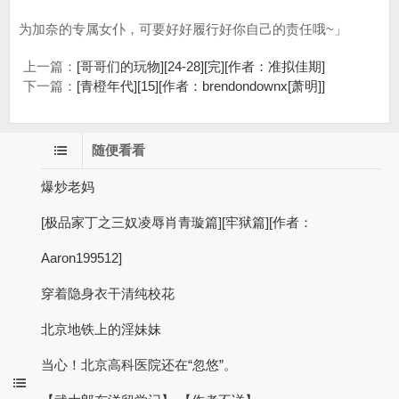
为加奈的专属女仆，可要好好履行好你自己的责任哦~」
上一篇：
[哥哥们的玩物][24-28][完][作者：准拟佳期]
下一篇：
[青橙年代][15][作者：brendondownx[萧明]]
随便看看
爆炒老妈
[极品家丁之三奴凌辱肖青璇篇][牢狱篇][作者：
Aaron199512]
穿着隐身衣干清纯校花
北京地铁上的淫妹妹
当心！北京高科医院还在“忽悠”。